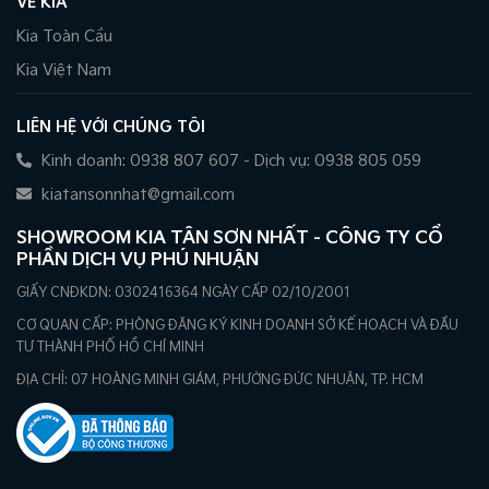
VỀ KIA
Kia Toàn Cầu
Kia Việt Nam
LIÊN HỆ VỚI CHÚNG TÔI
Kinh doanh: 0938 807 607 - Dịch vụ: 0938 805 059
kiatansonnhat@gmail.com
SHOWROOM KIA TÂN SƠN NHẤT - CÔNG TY CỔ
PHẦN DỊCH VỤ PHÚ NHUẬN
GIẤY CNĐKDN: 0302416364 NGÀY CẤP 02/10/2001
CƠ QUAN CẤP: PHÒNG ĐĂNG KÝ KINH DOANH SỞ KẾ HOẠCH VÀ ĐẦU
TƯ THÀNH PHỐ HỒ CHÍ MINH
ĐỊA CHỈ: 07 HOÀNG MINH GIÁM, PHƯỜNG ĐỨC NHUẬN, TP. HCM