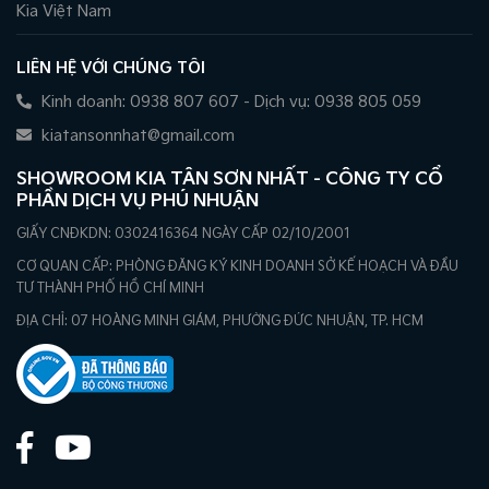
Kia Việt Nam
LIÊN HỆ VỚI CHÚNG TÔI
Kinh doanh: 0938 807 607 - Dịch vụ: 0938 805 059
kiatansonnhat@gmail.com
SHOWROOM KIA TÂN SƠN NHẤT - CÔNG TY CỔ
PHẦN DỊCH VỤ PHÚ NHUẬN
GIẤY CNĐKDN: 0302416364 NGÀY CẤP 02/10/2001
CƠ QUAN CẤP: PHÒNG ĐĂNG KÝ KINH DOANH SỞ KẾ HOẠCH VÀ ĐẦU
TƯ THÀNH PHỐ HỒ CHÍ MINH
ĐỊA CHỈ: 07 HOÀNG MINH GIÁM, PHƯỜNG ĐỨC NHUẬN, TP. HCM