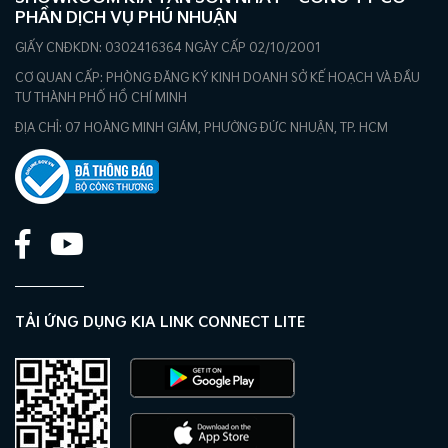
PHẦN DỊCH VỤ PHÚ NHUẬN
GIẤY CNĐKDN: 0302416364 NGÀY CẤP 02/10/2001
CƠ QUAN CẤP: PHÒNG ĐĂNG KÝ KINH DOANH SỞ KẾ HOẠCH VÀ ĐẦU
TƯ THÀNH PHỐ HỒ CHÍ MINH
ĐỊA CHỈ: 07 HOÀNG MINH GIÁM, PHƯỜNG ĐỨC NHUẬN, TP. HCM
TẢI ỨNG DỤNG KIA LINK CONNECT LITE