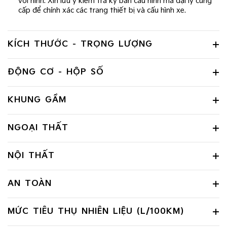
với hình. Xin lưu ý kiểm tra kỹ bản cấu hình mà đại lý cung
cấp để chính xác các trang thiết bị và cấu hình xe.
KÍCH THƯỚC - TRỌNG LƯỢNG
ĐỘNG CƠ - HỘP SỐ
KHUNG GẦM
NGOẠI THẤT
NỘI THẤT
AN TOÀN
MỨC TIÊU THỤ NHIÊN LIỆU (L/100KM)