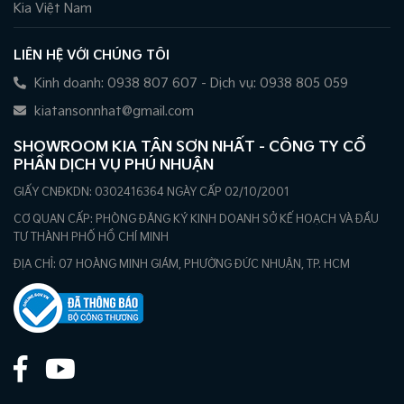
Kia Việt Nam
LIÊN HỆ VỚI CHÚNG TÔI
Kinh doanh: 0938 807 607 - Dịch vụ: 0938 805 059
kiatansonnhat@gmail.com
SHOWROOM KIA TÂN SƠN NHẤT - CÔNG TY CỔ
PHẦN DỊCH VỤ PHÚ NHUẬN
GIẤY CNĐKDN: 0302416364 NGÀY CẤP 02/10/2001
CƠ QUAN CẤP: PHÒNG ĐĂNG KÝ KINH DOANH SỞ KẾ HOẠCH VÀ ĐẦU
TƯ THÀNH PHỐ HỒ CHÍ MINH
ĐỊA CHỈ: 07 HOÀNG MINH GIÁM, PHƯỜNG ĐỨC NHUẬN, TP. HCM